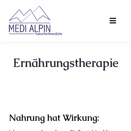
Skip
to
Toggle
content
Naviga
Home
Therapien
Ernährungstherapie
Heilpraktikerin
Kontakt
Nahrung hat Wirkung: