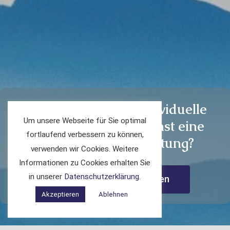
Du benötigst eine individuelle
Um unsere Webseite für Sie optimal
Therapie oder wünschst eine
fortlaufend verbessern zu können,
unverbindliche Beratung?
verwenden wir Cookies. Weitere
Informationen zu Cookies erhalten Sie
in unserer
Datenschutzerklärung
.
Jetzt Kontakt aufnehmen
Akzeptieren
Ablehnen